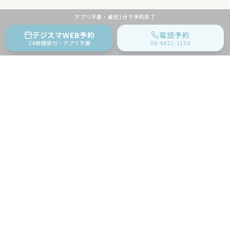
アプリ不要・最短1分で予約完了
デジスマWEB予約
電話予約
24時間受付・アプリ不要
06-6421-1159
地域に根ざした内科クリニック。
生活習慣病・健康診断・予防接種など
幅広く対応いたします。
〒661-0002