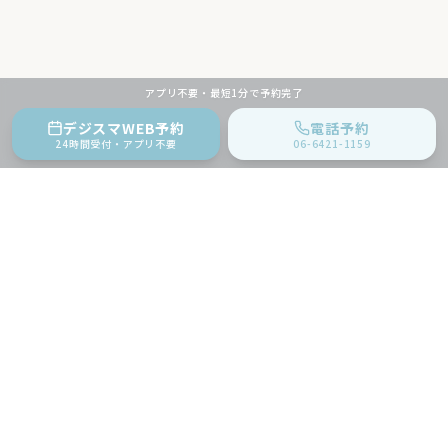
アプリ不要・最短1分で予約完了
デジスマWEB予約
電話予約
24時間受付・アプリ不要
06-6421-1159
地域に根ざした内科クリニック。
生活習慣病・健康診断・予防接種など
幅広く対応いたします。