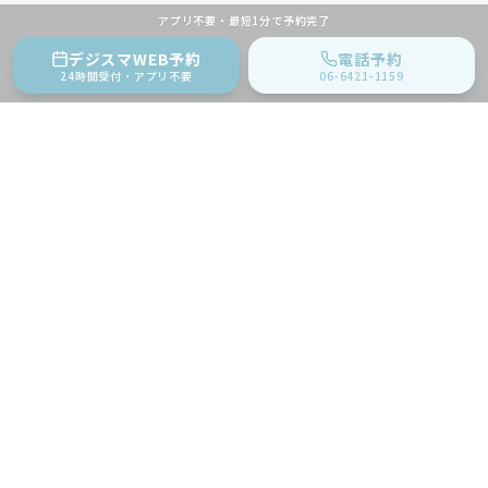
アプリ不要・最短1分で予約完了
デジスマWEB予約
電話予約
24時間受付・アプリ不要
06-6421-1159
地域に根ざした内科クリニック。
生活習慣病・健康診断・予防接種など
幅広く対応いたします。
〒661-0002
兵庫県尼崎市塚口町１丁目２−２