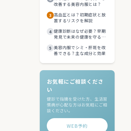
改善する美容内服とは？
高血圧とは？初期症状と放
3
置するリスクを解説
健康診断はなぜ必要？早期
4
発見で未来の健康を守るメ
リットと受診のポイント
美容内服でシミ・肝斑を改
5
善できる？主な成分と効果
お気軽にご相談くださ
い
健診で指摘を受けた方、生活習
慣病が心配な方はお気軽にご相
談ください。
WEB予約